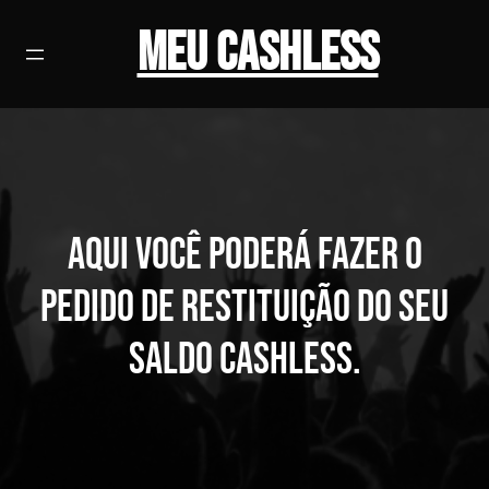
Pular
Meu Cashless
para
o
conteúdo
Aqui você poderá fazer o
pedido de restituição do seu
saldo Cashless.