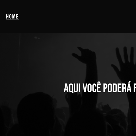
Pular
para
Home
o
conteúdo
Aqui você poderá 