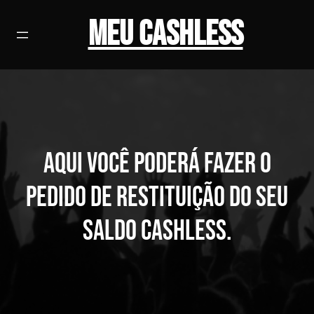
Pular
Meu Cashless
para
o
conteúdo
Aqui você poderá fazer o
pedido de restituição do seu
saldo Cashless.