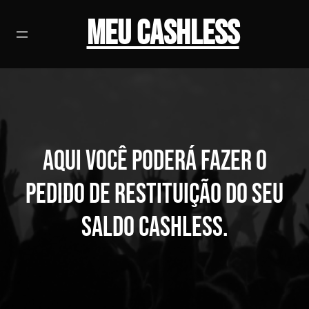
Pular
Meu Cashless
para
o
conteúdo
Aqui você poderá fazer o
pedido de restituição do seu
saldo Cashless.